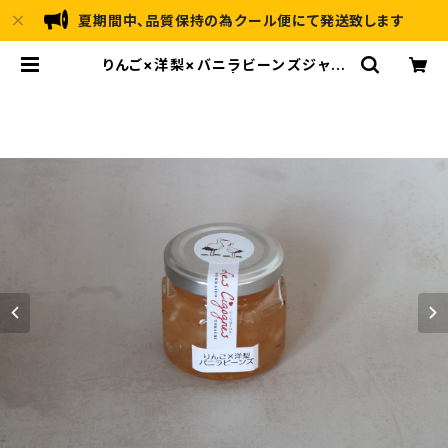
夏期間中、品質保持の為クール便にて発送致します
りんご×洋梨×バニラビーンズジャム
(小サイズ - 80g) | Les Cigogne
s