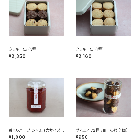
クッキー缶 (3種)
クッキー缶 (1種)
¥2,350
¥2,160
苺×ルバーブ ジャム (大サイズ -
ヴィエノワ2種チョコ掛け（1個）
170g)
¥1,000
¥950